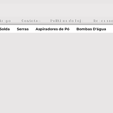
ntrega
Contatos
Políticas da Loja
Redes soc
Solda
Serras
Aspiradores de Pó
Bombas D'água