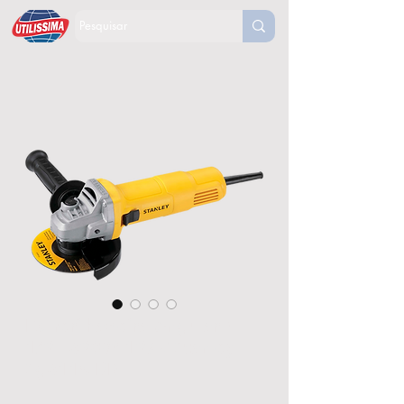
Esmerilhadeira Angular 4-
1/2" 620W 127V Stanley-
Sg6115-BR