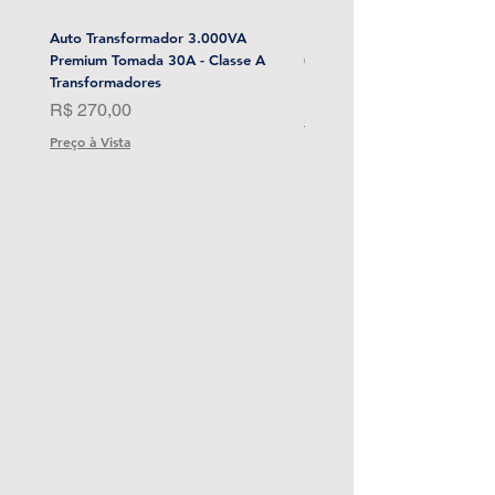
Auto Transformador 3.000VA
Esmerilhadeira Angular 4-1/
Premium Tomada 30A - Classe A
(Sem Bat) Stanley-Sbg700M
Transformadores
Preço
R$ 1.999,00
Preço
R$ 270,00
Preço à Vista
Preço à Vista