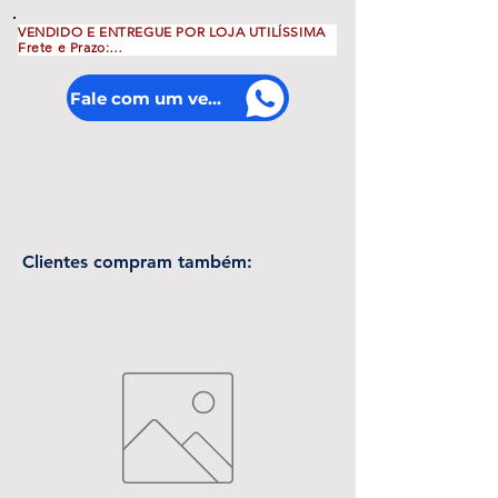
VENDIDO E ENTREGUE POR LOJA UTILÍSSIMA

Frete e Prazo:

>>Frete grátis para Belém, Icoaraci e 
Ananindeua em compras acima de R$100,00

>>Marituba e Outeiro, Frete apenas R$30,00

Fale com um vendedor
>>Entrega no mesmo dia para pedidos 
efetuados até 16h
Clientes compram também: