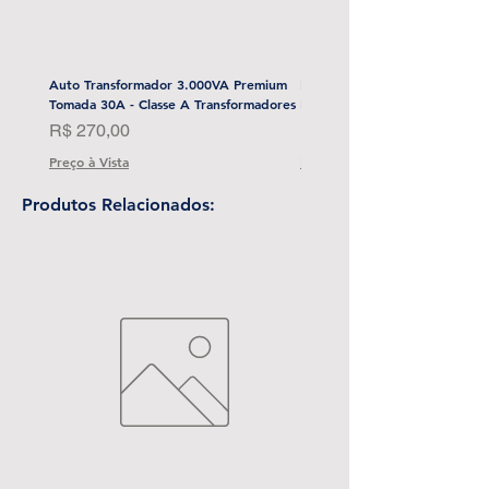
Auto Transformador 3.000VA Premium
Esmerilhadeira Angular 4-1/2
Tomada 30A - Classe A Transformadores
Bat) Stanley-Sbg700M2K-BR
Preço
Preço
R$ 270,00
R$ 1.999,00
Preço à Vista
Preço à Vista
Produtos Relacionados: