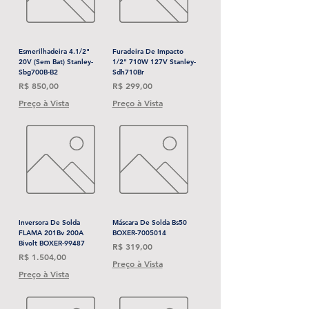
Esmerilhadeira 4.1/2"
Furadeira De Impacto
20V (Sem Bat) Stanley-
1/2" 710W 127V Stanley-
Sbg700B-B2
Sdh710Br
Preço
Preço
R$ 850,00
R$ 299,00
Preço à Vista
Preço à Vista
Inversora De Solda
Máscara De Solda Bs50
FLAMA 201Bv 200A
BOXER-7005014
Bivolt BOXER-99487
Preço
R$ 319,00
Preço
R$ 1.504,00
Preço à Vista
Preço à Vista