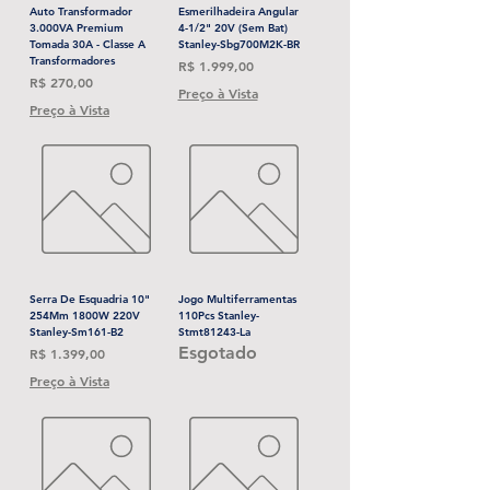
Auto Transformador
Esmerilhadeira Angular
3.000VA Premium
4-1/2" 20V (Sem Bat)
Tomada 30A - Classe A
Stanley-Sbg700M2K-BR
Transformadores
Preço
R$ 1.999,00
Preço
R$ 270,00
Preço à Vista
Preço à Vista
Serra De Esquadria 10"
Jogo Multiferramentas
254Mm 1800W 220V
110Pcs Stanley-
Stanley-Sm161-B2
Stmt81243-La
Esgotado
Preço
R$ 1.399,00
Preço à Vista