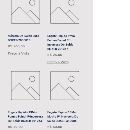
Máscara De Solda Bs45
Engate Rapido 9Mm
BOXER-7005013
Femea Painel P/
Inversora De Solda
Preço
R$ 260,00
BOXER-701317
Preço à Vista
Preço
R$ 25,00
Preço à Vista
Engate Rapido 13Mm
Engate Rapido 13Mm
Femea Painel P/Inversora
Macho P/ Inversora De
De Solda BOXER-701264
Solda BOXER-410006
Preço
Preço
R$ 50,00
R$ 50,00