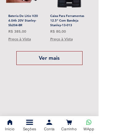
Bateria De Litio V20
Caixa Para Ferramentas
4.0Ah 20V Stanley-
12.5" Com Bandeja
Sb204-BR
Stanley-13-013
Preço
Preço
R$ 385,00
R$ 80,00
Preço à Vista
Preço à Vista
Ver mais
Início
Seções
Conta
Carrinho
WApp