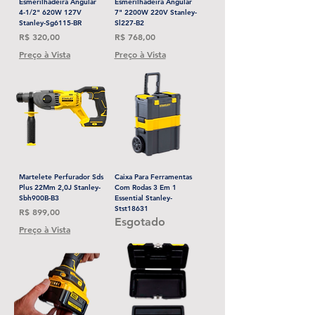
Esmerilhadeira Angular
Esmerilhadeira Angular
4-1/2" 620W 127V
7" 2200W 220V Stanley-
Stanley-Sg6115-BR
Sl227-B2
Preço
Preço
R$ 320,00
R$ 768,00
Preço à Vista
Preço à Vista
Martelete Perfurador Sds
Caixa Para Ferramentas
Plus 22Mm 2,0J Stanley-
Com Rodas 3 Em 1
Sbh900B-B3
Essential Stanley-
Stst18631
Preço
R$ 899,00
Esgotado
Preço à Vista