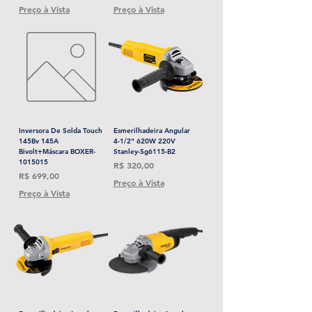
Preço à Vista
Preço à Vista
Inversora De Solda Touch
Esmerilhadeira Angular
145Bv 145A
4-1/2" 620W 220V
Bivolt+Máscara BOXER-
Stanley-Sg6115-B2
1015015
Preço
R$ 320,00
Preço
R$ 699,00
Preço à Vista
Preço à Vista