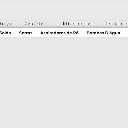
ntrega
Contatos
Políticas da Loja
Redes soc
Solda
Serras
Aspiradores de Pó
Bombas D'água