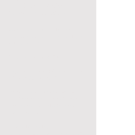
Com Catraca Articulada
47Pcs Stanley-68-736
Jogo De Soquetes E Bits Com
Catraca Articulada 47Pcs Stanley-68-
736 -
STANLEY
Cód. Fabricante: 68-736
Jogo de Soquetes + Chave Catraca 
47 Peças Stanley 68-736

Indicado para apertar e desapertar 
parafusos com encaixes diversos, 
entregando uma solução completa 
em apenas uma ferramenta.

Composição do jogo:

- 6 Soquetes Sextavados:  6, 7, 8, 9, 