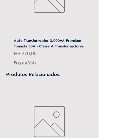
Auto Transformador 3.000VA Premium
Esmerilhadeira Angular 4-1/2
Tomada 30A - Classe A Transformadores
Bat) Stanley-Sbg700M2K-BR
Preço
Preço
R$ 270,00
R$ 1.999,00
Preço à Vista
Preço à Vista
Produtos Relacionados: