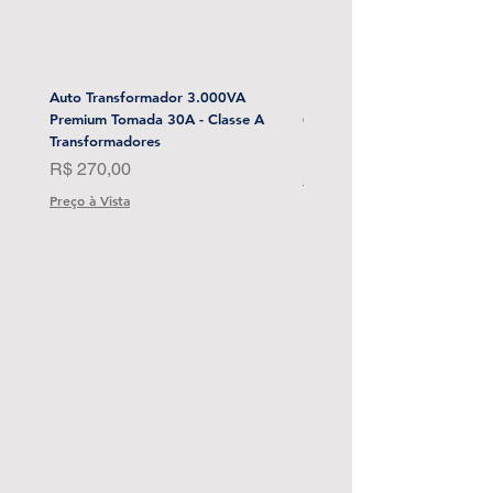
Auto Transformador 3.000VA
Esmerilhadeira Angular 4-1/
Premium Tomada 30A - Classe A
(Sem Bat) Stanley-Sbg700M
Transformadores
Preço
R$ 1.999,00
Preço
R$ 270,00
Preço à Vista
Preço à Vista