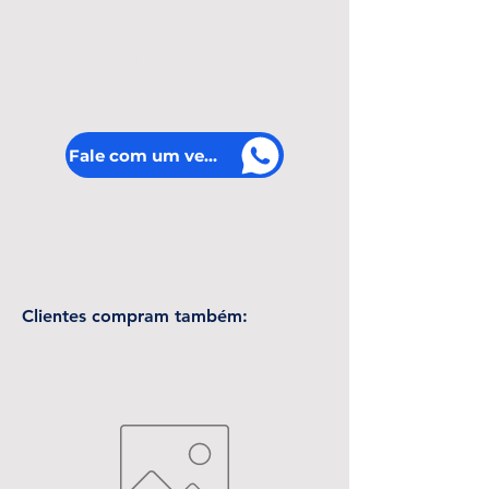
Peso: 
0.9 Kg
Altura: 
12.0 Mts
Largura: 
24.0 Mts
Comprimento: 
7.0 Mts
Fale com um vendedor
Clientes compram também: