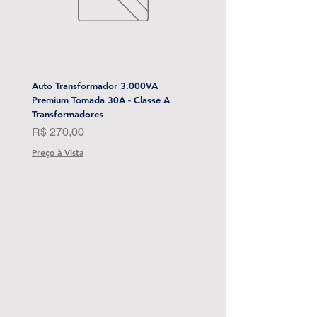
Auto Transformador 3.000VA
Esmerilhadeira Angular 4-1/
Premium Tomada 30A - Classe A
(Sem Bat) Stanley-Sbg700M
Transformadores
Preço
R$ 1.999,00
Preço
R$ 270,00
Preço à Vista
Preço à Vista