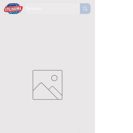
Esmerilhadeira 4.1/2" 20V
(Sem Bat) Stanley-Sbg700B-