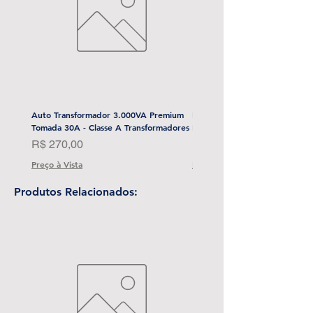
Auto Transformador 3.000VA Premium
Esmerilhadeira Angular 4-1/2
Tomada 30A - Classe A Transformadores
Bat) Stanley-Sbg700M2K-BR
Preço
Preço
R$ 270,00
R$ 1.999,00
Preço à Vista
Preço à Vista
Produtos Relacionados: