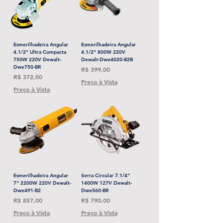
Esmerilhadeira Angular
Esmerilhadeira Angular
4.1/2" Ultra Compacta
4.1/2" 800W 220V
750W 220V Dewalt-
Dewalt-Dwe4020-B2B
Dwe750-BR
Preço
R$ 399,00
Preço
R$ 372,00
Preço à Vista
Preço à Vista
Esmerilhadeira Angular
Serra Circular 7.1/4"
7" 2200W 220V Dewalt-
1400W 127V Dewalt-
Dwe491-B2
Dwe560-BR
Preço
Preço
R$ 857,00
R$ 790,00
Preço à Vista
Preço à Vista