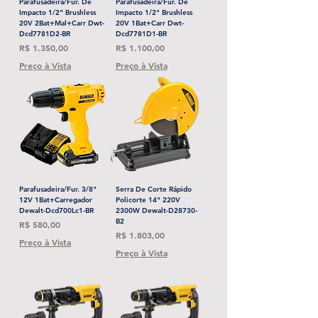
Parafusadeira/Fur. De
Parafusadeira/Fur. De
Impacto 1/2" Brushless
Impacto 1/2" Brushless
20V 2Bat+Mal+Carr Dwt-
20V 1Bat+Carr Dwt-
Dcd7781D2-BR
Dcd7781D1-BR
Preço
Preço
R$ 1.350,00
R$ 1.100,00
Preço à Vista
Preço à Vista
Parafusadeira/Fur. 3/8"
Serra De Corte Rápido
12V 1Bat+Carregador
Policorte 14" 220V
Dewalt-Dcd700Lc1-BR
2300W Dewalt-D28730-
B2
Preço
R$ 580,00
Preço
R$ 1.803,00
Preço à Vista
Preço à Vista