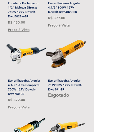
Furadeira De Impacto
Esmerilhadeira Angular
1/2" Maleta+5Brocas
4.1/2" 800W 127V
750W 127V Dewalt-
Dewalt-Dwe4020-BR
Dwd502Sw-BR
Preço
R$ 399,00
Preço
R$ 430,00
Preço à Vista
Preço à Vista
Esmerilhadeira Angular
Esmerilhadeira Angular
4.1/2" Ultra Compacta
7" 2200W 127V Dewalt-
750W 127V Dewalt-
Dwe491-BR
Dwe750-BR
Esgotado
Preço
R$ 372,00
Preço à Vista