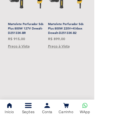
Martelete Perfurador Sds
Martelete Perfurador Sds
Plus 800W 127V Dewalt-
Plus 800W 220V+Kitbox
D25133K-BR
Dewalt-D25133K-B2
Preço
Preço
R$ 915,00
R$ 899,00
Preço à Vista
Preço à Vista
Início
Seções
Conta
Carrinho
WApp