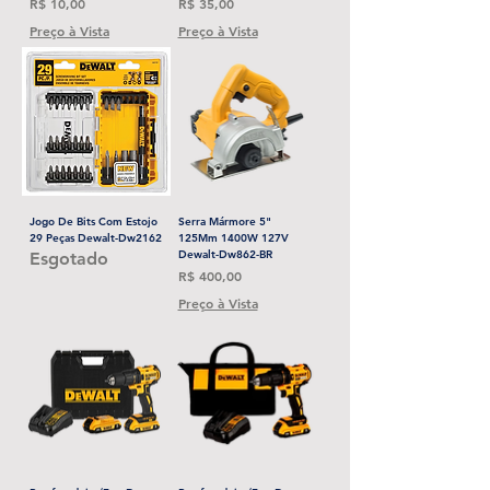
Preço
Preço
R$ 10,00
R$ 35,00
Preço à Vista
Preço à Vista
Jogo De Bits Com Estojo
Serra Mármore 5"
29 Peças Dewalt-Dw2162
125Mm 1400W 127V
Dewalt-Dw862-BR
Esgotado
Preço
R$ 400,00
Preço à Vista