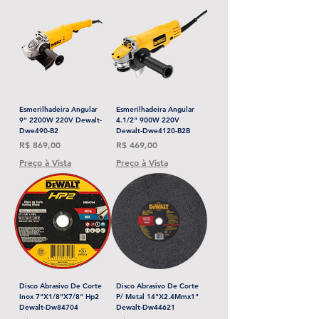
Esmerilhadeira Angular
Esmerilhadeira Angular
9" 2200W 220V Dewalt-
4.1/2" 900W 220V
Dwe490-B2
Dewalt-Dwe4120-B2B
Preço
Preço
R$ 869,00
R$ 469,00
Preço à Vista
Preço à Vista
Disco Abrasivo De Corte
Disco Abrasivo De Corte
Inox 7"X1/8"X7/8" Hp2
P/ Metal 14"X2.4Mmx1"
Dewalt-Dw84704
Dewalt-Dw44621