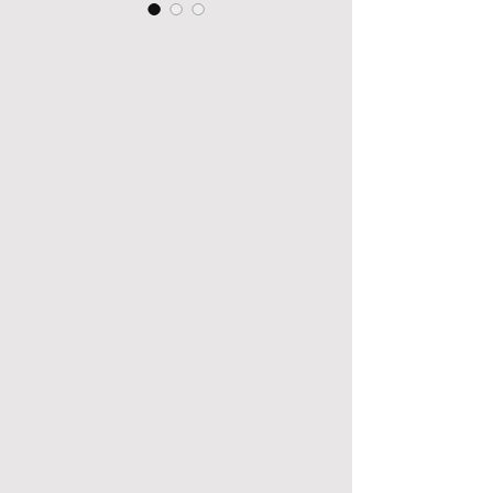
Martelete Perfurador Sds
Plus 800W 220V+Kitbox
Dewalt-D25133K-B2
Martelete Perfurador Sds Plus 800W
220V+Kitbox Dewalt-D25133K-B2 -
DEWALT
Cód. Fabricante: D25133K-B2
Informações para a entrega: