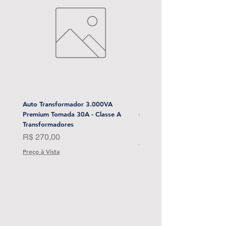
Auto Transformador 3.000VA
Esmerilhadeira Angular 4-1/
Premium Tomada 30A - Classe A
(Sem Bat) Stanley-Sbg700M
Transformadores
Preço
R$ 1.999,00
Preço
R$ 270,00
Preço à Vista
Preço à Vista