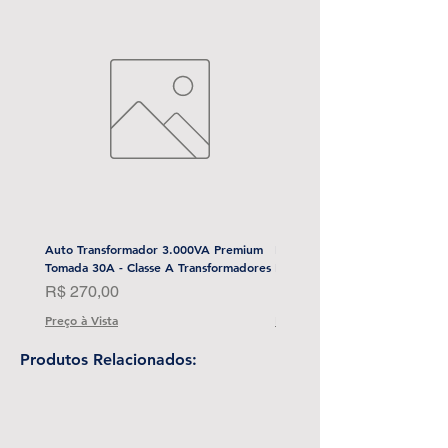
Auto Transformador 3.000VA Premium
Esmerilhadeira Angular 4-1/2
Tomada 30A - Classe A Transformadores
Bat) Stanley-Sbg700M2K-BR
Preço
Preço
R$ 270,00
R$ 1.999,00
Preço à Vista
Preço à Vista
Produtos Relacionados: