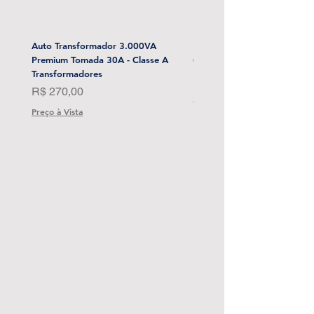
Auto Transformador 3.000VA
Esmerilhadeira Angular 4-1/
Premium Tomada 30A - Classe A
(Sem Bat) Stanley-Sbg700M
Transformadores
Preço
R$ 1.999,00
Preço
R$ 270,00
Preço à Vista
Preço à Vista