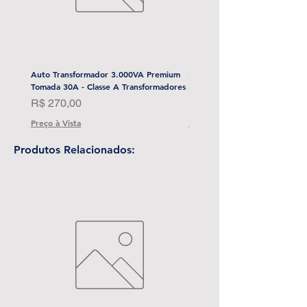
Auto Transformador 3.000VA Premium
Esmerilhadeira Angular 4-1/2
Tomada 30A - Classe A Transformadores
Bat) Stanley-Sbg700M2K-BR
Preço
Preço
R$ 270,00
R$ 1.999,00
Preço à Vista
Preço à Vista
Produtos Relacionados: