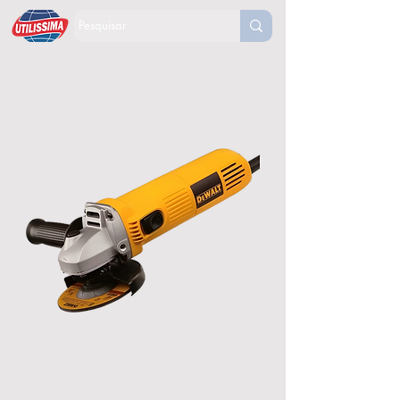
Esmerilhadeira Angular 7"
2200W 220V Dewalt-
Dwe491-B2