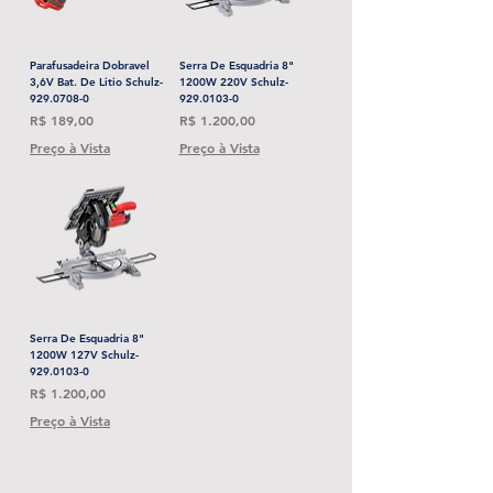
Parafusadeira Dobravel
Serra De Esquadria 8"
3,6V Bat. De Litio Schulz-
1200W 220V Schulz-
929.0708-0
929.0103-0
Preço
Preço
R$ 189,00
R$ 1.200,00
Preço à Vista
Preço à Vista
Serra De Esquadria 8"
1200W 127V Schulz-
929.0103-0
Preço
R$ 1.200,00
Preço à Vista