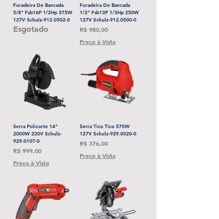
Furadeira De Bancada
Furadeira De Bancada
5/8" Fsb16P 1/2Hp 375W
1/2" Fsb13P 1/3Hp 250W
127V Schulz-912.0502-0
127V Schulz-912.0500-0
Esgotado
Preço
R$ 980,00
Preço à Vista
Serra Policorte 14"
Serra Tico Tico 570W
2000W 220V Schulz-
127V Schulz-929.0020-0
929.0107-0
Preço
R$ 376,00
Preço
R$ 999,00
Preço à Vista
Preço à Vista