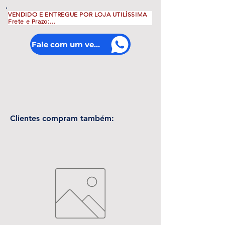
VENDIDO E ENTREGUE POR LOJA UTILÍSSIMA

Frete e Prazo:

>>Frete grátis para Belém, Icoaraci e 
Ananindeua em compras acima de R$100,00

>>Marituba e Outeiro, Frete apenas R$30,00

Fale com um vendedor
>>Entrega no mesmo dia para pedidos 
efetuados até 16h
Clientes compram também: