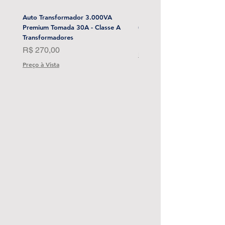
Auto Transformador 3.000VA
Esmerilhadeira Angular 4-1/
Premium Tomada 30A - Classe A
(Sem Bat) Stanley-Sbg700M
Transformadores
Preço
R$ 1.999,00
Preço
R$ 270,00
Preço à Vista
Preço à Vista