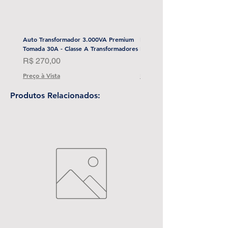
Auto Transformador 3.000VA Premium
Esmerilhadeira Angular 4-1/2
Tomada 30A - Classe A Transformadores
Bat) Stanley-Sbg700M2K-BR
Preço
Preço
R$ 270,00
R$ 1.999,00
Preço à Vista
Preço à Vista
Produtos Relacionados: