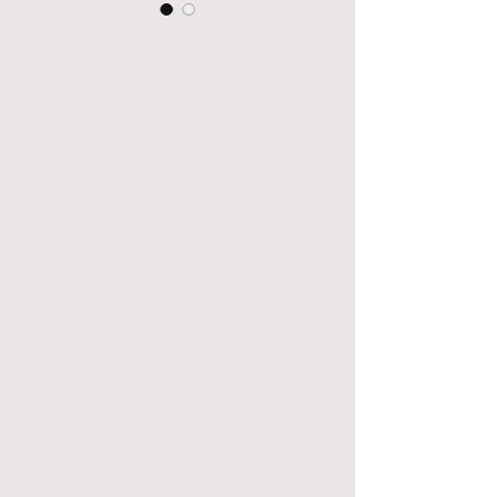
Serra De Esquadria 8"
1200W 220V Schulz-
929.0103-0
Serra De Esquadria 8" 1200W 220V
Schulz-929.0103-0 -
SCHULZ
Cód. Fabricante: 929.0103-0
Informações para a entrega:
Peso: 
1.0 Kg
Altura: 
1.0 Mts
Largura: 
1.0 Mts
Comprimento: 
1.0 Mts